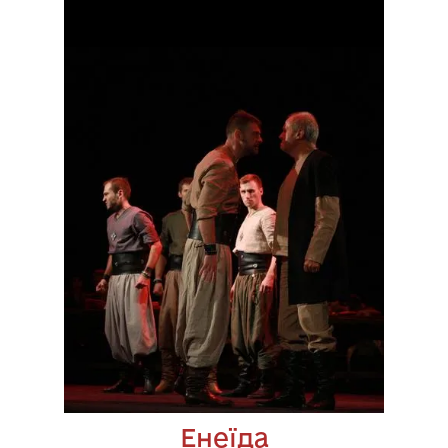
Енеїда