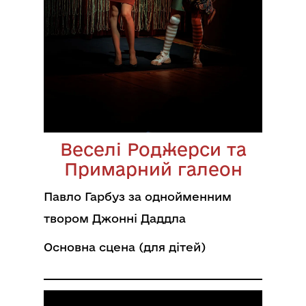
Веселі Роджерси та
Примарний галеон
Павло Гарбуз за однойменним
твором Джонні Даддла
Основна сцена (для дітей)