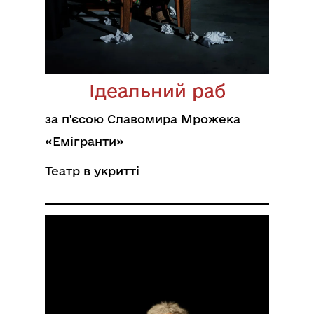
Ідеальний раб
за п'єсою Славомира Мрожека
«Емігранти»
Театр в укритті