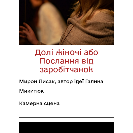
Долі жіночі або
Послання від
заробітчанок
Мирон Лисак, автор ідеї Галина
Микитюк
Камерна сцена