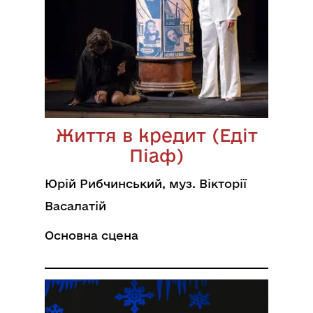
Життя в кредит (Едіт
Піаф)
Юрій Рибчинський, муз. Вікторії
Васалатій
Основна сцена