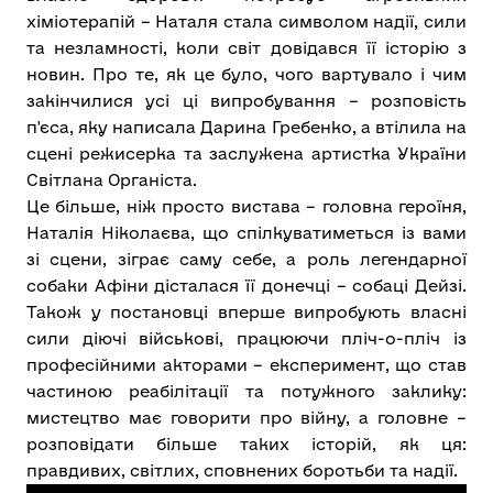
хіміотерапій – Наталя стала символом надії, сили
та незламності, коли світ довідався її історію з
новин. Про те, як це було, чого вартувало і чим
закінчилися усі ці випробування – розповість
п'єса, яку написала Дарина Гребенко, а втілила на
сцені режисерка та заслужена артистка України
Світлана Органіста.
Це більше, ніж просто вистава – головна героїня,
Наталія Ніколаєва, що спілкуватиметься із вами
зі сцени, зіграє саму себе, а роль легендарної
собаки Афіни дісталася її донечці – собаці Дейзі.
Також у постановці вперше випробують власні
сили діючі військові, працюючи пліч-о-пліч із
професійними акторами – експеримент, що став
частиною реабілітації та потужного заклику:
мистецтво має говорити про війну, а головне –
розповідати більше таких історій, як ця:
правдивих, світлих, сповнених боротьби та надії.