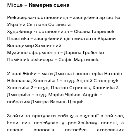
Місце –
Камерна сцена
Режисерка-постановниця – заслужена артистка
України Світлана Органіста
Художниця-постановниця – Оксана Гаврилюк
Пластика – заслужений діяч мистецтв України
Володимир Замлинний
Музичне оформлення – Дарина Гребенко
Помічник режисера – Софія Мартинюк.
У ролі Жінки – мати Дмитра і волонтерка Наталія
Ніколаєва, Хлопчика 1 – студ. Андрій Столярчук,
Хлопчика 2 – студ. Платон Стрилюк, Хлопчика 3,
Дмитрика – студ. Марко Чірков, Андрія –
побратим Дмитра Василь Цюцик.
Знайти та врятувати собаку з окупації в той час,
коли син перебуває у російському полоні, а
власне здоров'я потребує агресивних