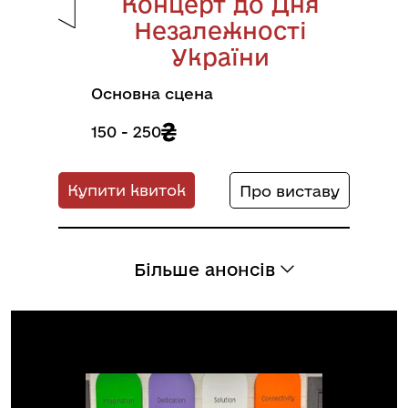
Концерт до Дня
Незалежності
України
Основна сцена
150 - 250
Купити квиток
Про виставу
Більше анонсів
Новини