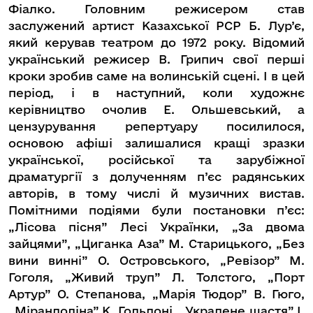
Фіалко. Головним режисером став
заслужений артист Казахської РСР Б. Лур’є,
який керував театром до 1972 року. Відомий
український режисер В. Грипич свої перші
кроки зробив саме на волинській сцені. І в цей
період, і в наступний, коли художнє
керівництво очолив Е. Ольшевський, а
цензурування репертуару посилилося,
основою афіші залишалися кращі зразки
української, російської та зарубіжної
драматургії з долученням п’єс радянських
авторів, в тому числі й музичних вистав.
Помітними подіями були постановки п’єс:
„Лісова пісня” Лесі Українки, „За двома
зайцями”, „Циганка Аза” М. Старицького, „Без
вини винні” О. Островського, „Ревізор” М.
Гоголя, „Живий труп” Л. Толстого, „Порт
Артур” О. Степанова, „Марія Тюдор” В. Гюго,
„Мірандоліна” К. Гольдоні, „Украдене щастя” І.