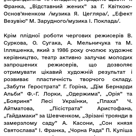
Франка, „Відставний жених” за Г. Квіткою-
Основ’яненком /музика Я. Цегляра/, „Ефект
Везувію” М. Зарудного/музика І. Поклада/.
Крім плідної роботи чергових режисерів В.
Суркова, О. Сугака, А. Мельничука та М.
Ілляшенка, який з 1986 року очолює художнє
керівництво, театр активно залучає молодих
запрошених режисерів, що дозволяє
отримувати цікавий художній результат і
розвиває пластичність творчого складу.
„Забути Герострата” Г. Горіна, „Дім Бернарди
Альби” Ф.-Г. Лорки, „Одержима”, „Орія” та
„Бояриня” Лесі Українки, „Плаха” Ч.
Айтматова, „Лісістрата” Аристофана,
„Гайдамаки” за Шевченком, „Зрізані троянди в
замерзлому саду” А. Касони, „Сон князя
Святослава” І. Франка, „Чорна Рада” П. Куліша