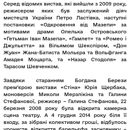
Серед відомих вистав, які вийшли з 2009 року,
режисером яких був заслужений діяч
мистецтв України Петро Ластівка, наступні
постановки: «Одкровення від Мазепи» за
мотивами драми Олелька Островського
«Гетьман Іван Мазепа», «Гамлет» та «Ромео і
Джульєтта» за Вільямом Шекспіром, «Дон
Жуан» Жана-Батиста Мольєра та Вольфганга
Амадея Моцарта, та «Назар Стодоля» за
Тарасом Шевченком.
Завдяки старанням Богдана Берези
прем’єрою вистави «Стіна» Юрія Щербака,
моноверсія Миколи Мерзлікіна та Галини
Стефанової, режисер – Галина Стефанова, 22
березня 2008 року була відкрита камерна
сцена театру. А 4 грудня 2014 року біля її
входу, за зібрані колективом гроші, відбулось
урочисте відкриття барельєфа засновнику –