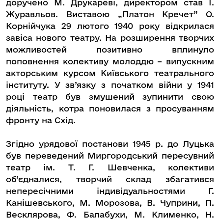
доручено М. Друкареві, директором став І.
Журавльов. Виставою „Платон Кречет” О.
Корнійчука 29 лютого 1940 року відкрилася
завіса нового театру. На розширення творчих
можливостей позитивно вплинуло
поповнення колективу молоддю – випускним
акторським курсом Київського театрального
інституту. У зв’язку з початком війни у 1941
році театр був змушений зупинити свою
діяльність, котра поновилася з просуванням
фронту на Схід.
Згідно урядової постанови 1945 р. до Луцька
був переведений Миргородський пересувний
театр ім. Т. Г. Шевченка, колективи
об’єдналися, творчий склад збагатився
непересічними індивідуальностями Г.
Канішевського, М. Морозова, В. Чуприни, П.
Весклярова, Ф. Балабухи, М. Клименко, Н.