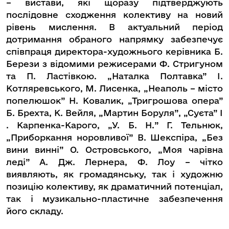
– вистави, які щоразу підтверджують
послідовне сходження колективу на новий
рівень мислення. В актуальний період
дотримання обраного напрямку забезпечує
співпраця директора-художнього керівника Б.
Берези з відомими режисерами Ф. Стригуном
та П. Ластівкою. „Наталка Полтавка” І.
Котляревського, М. Лисенка, „Неаполь – місто
попелюшок” Н. Ковалик, „Тригрошова опера”
Б. Брехта, К. Вейля, „Мартин Боруля”, „Суєта” І
. Карпенка-Карого, „У. Б. Н.” Г. Тельнюк,
„Приборкання норовливої” В. Шекспіра, „Без
вини винні” О. Островського, „Моя чарівна
леді” А. Дж. Лернера, Ф. Лоу – чітко
виявляють, як громадянську, так і художню
позицію колективу, як драматичний потенціал,
так і музикально-пластичне забезпечення
його складу.