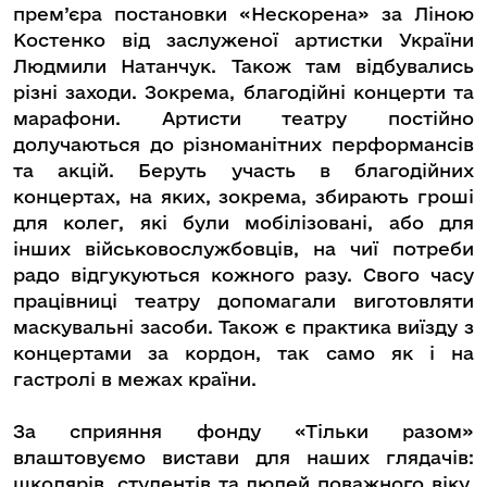
прем’єра постановки «Нескорена» за Ліною
Костенко від заслуженої артистки України
Людмили Натанчук. Також там відбувались
різні заходи. Зокрема, благодійні концерти та
марафони. Артисти театру постійно
долучаються до різноманітних перформансів
та акцій. Беруть участь в благодійних
концертах, на яких, зокрема, збирають гроші
для колег, які були мобілізовані, або для
інших військовослужбовців, на чиї потреби
радо відгукуються кожного разу. Свого часу
працівниці театру допомагали виготовляти
маскувальні засоби. Також є практика виїзду з
концертами за кордон, так само як і на
гастролі в межах країни.
За сприяння фонду «Тільки разом»
влаштовуємо вистави для наших глядачів:
школярів, студентів та людей поважного віку.