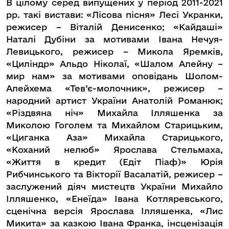
В цілому серед випущених у період 2011-2021
рр. такі вистави: «Лісова пісня» Лесі Укранки,
режисер – Віталій Денисенко; «Кайдаші»
Наталі Дубіни за мотивами Івана Нечуя-
Левицького, режисер – Микола Яремків,
«Циліндр» Альдо Ніколаї, «Шалом Алейну –
мир нам» за мотивами оповідань Шолом-
Алейхема «Тев’є-молочник», режисер –
народний артист України Анатолій Романюк;
«Різдвяна ніч» Михайла Ілляшенка за
Миколою Гоголем та Михайлом Старицьким,
«Циганка Аза» Михайла Старицького,
«Коханий нелюб» Ярослава Стельмаха,
«Життя в кредит (Едіт Піаф)» Юрія
Рибчинського та Вікторії Васалатій, режисер –
заслужений діяч мистецтв України Михайло
Ілляшенко, «Енеїда» Івана Котляревського,
сценічна версія Ярослава Ілляшенка, «Лис
Микита» за казкою Івана Франка, інсценізація