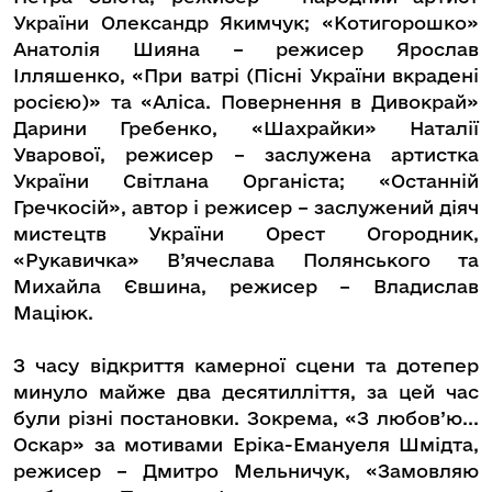
України Олександр Якимчук; «Котигорошко»
Анатолія Шияна – режисер Ярослав
Ілляшенко, «При ватрі (Пісні України вкрадені
росією)» та «Аліса. Повернення в Дивокрай»
Дарини Гребенко, «Шахрайки» Наталії
Уварової, режисер – заслужена артистка
України Світлана Органіста; «Останній
Гречкосій», автор і режисер – заслужений діяч
мистецтв України Орест Огородник,
«Рукавичка» В’ячеслава Полянського та
Михайла Євшина, режисер – Владислав
Маціюк.
З часу відкриття камерної сцени та дотепер
минуло майже два десятилліття, за цей час
були різні постановки. Зокрема, «З любов’ю...
Оскар» за мотивами Еріка-Емануеля Шмідта,
режисер – Дмитро Мельничук, «Замовляю