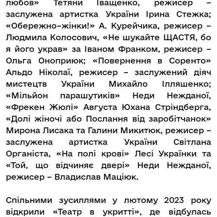
любов» Тетяни Іващенко, режисер –
заслужена артистка України Ірина Стежка;
«Обережно–жінки!» А. Курейчика, режисер –
Людмила Колосович, «Не шукайте ЩАСТЯ, бо
я його украв» за Іваном Франком, режисер –
Ольга Оноприюк; «Повернення в Соренто»
Альдо Ніколаї, режисер – заслужений діяч
мистецтв України Михайло Ілляшенко;
«Мільйон парашутиків» Неди Нежданої,
«Фрекен Жюлі» Августа Юхана Стріндберга,
«Долі жіночі або Послання від заробітчанок»
Мирона Лисака та Галини Микитюк, режисер –
заслужена артистка України Світлана
Органіста, «На полі крові» Лесі Українки та
«Той, що відчиняє двері» Неди Нежданої,
режисер – Владислав Маціюк.
Спільними зусиллями у лютому 2023 року
відкрили «Театр в укритті», де відбулась