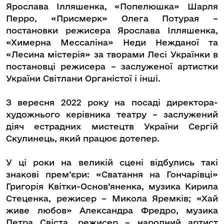
Ярослава Ілляшенка, «Попелюшка» Шарля
Перро, «Присмерк» Олега Потурая –
постановки режисера Ярослава Ілляшенка,
«Химерна Мессаліна» Неди Нежданої та
«Лесина містерія» за творами Лесі Українки в
постановці режисера – заслуженої артистки
України Світлани Органістої і інші.
З вересня 2022 року на посаді директора-
художнього керівника театру – заслужений
діяч естрадних мистецтв України Сергій
Скулинець, який працює дотепер.
У ці роки на великій сцені відбулись такі
знакові прем’єри: «Сватання на Гончарівці»
Григорія Квітки-Основ’яненка, музика Кирила
Стеценка, режисер – Микола Яремків; «Хай
живе любов» Александра Фредро, музика
Петра Свіста, режисер – народний артист