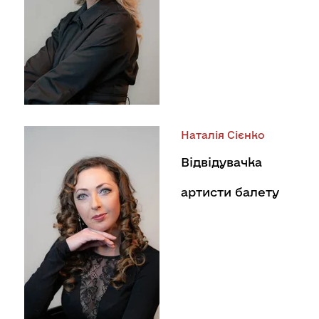
Наталія Сієнко
Відвідувачка
артисти балету