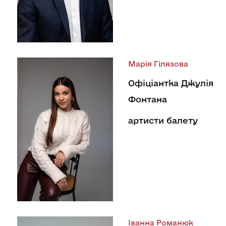
Марія Гілязова
Офіціантка Джулія
Фонтана
артисти балету
Іванна Романюк