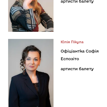
артисти балету
Юлія Пікула
Офіціантка Софія
Еспозіто
артисти балету