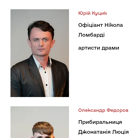
Юрій Куцик
Офіціант Нікола
Ломбарді
артисти драми
Олександр Федоров
Прибиральниця
Джонатанія Люція