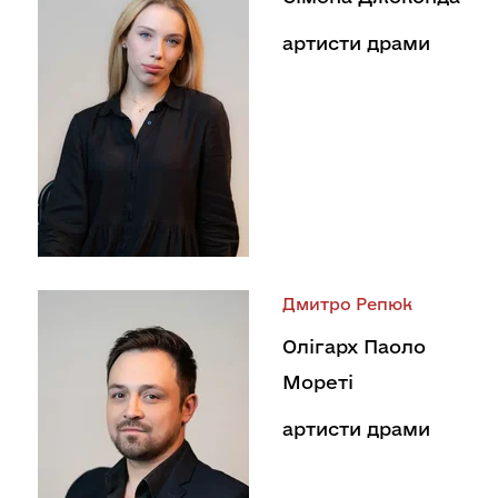
артисти драми
Дмитро Репюк
Олігарх Паоло
Мореті
артисти драми