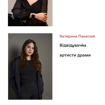
Катерина Панасюк
Відвідувачка
артисти драми