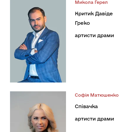
Микола Герел
Критик Давіде
Греко
артисти драми
Софія Матюшенко
Співачка
артисти драми