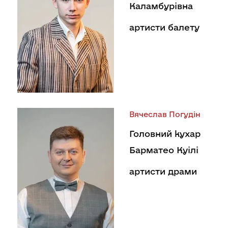
Каламбурівна
артисти балету
Вячеслав Погудін
Головний кухар
Барматео Куілі
артисти драми