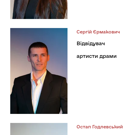
Сергій Єрмакович
Відвідувач
артисти драми
Остап Годлевський