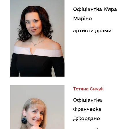
Офіціантка К'яра
Маріно
артисти драми
Тетяна Сичук
Офіціантка
Франческа
Джордано