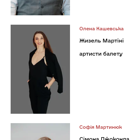
Олена Кашевська
Жизель Мартіні
артисти балету
Софія Мартинюк
Сімона Джоконда