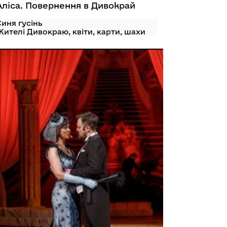
Аліса. Повернення в Дивокрай
Синя гусінь
Жителі Дивокраю, квіти, карти, шахи