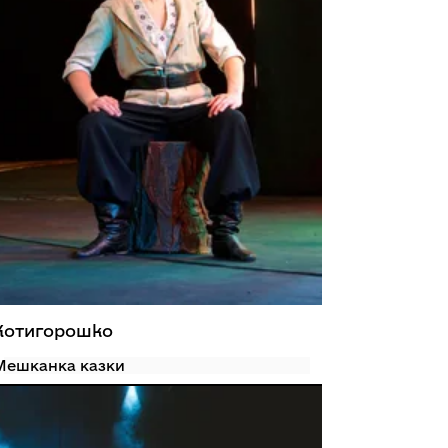
Котигорошко
Мешканка казки