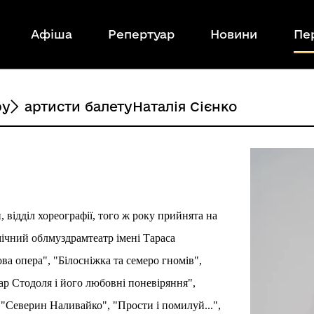
Афіша
Репертуар
Новини
Пе
ру
артисти балету
Наталія Сієнко
, відділ хореографії, того ж року прийнята на
ічний облмуздрамтеатр імені Тараса
ва опера", "Білосніжка та семеро гномів",
ар Стодоля і його любовні поневіряння",
, "Северин Наливайко", "Прости і помилуй...",