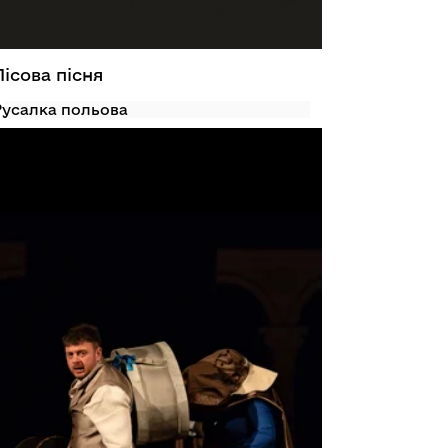
Лісова пісня
Русалка польова