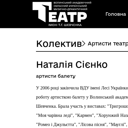
Головна
Колектив
Артисти теат
Наталія Сієнко
артисти балету
У 2006 році закінчила ВДУ імені Лесі Українки
роботу артисткою балету у Волинський академ
Шевченка. Брала участь у виставах: "Тригрошо
"Моя чарівна леді", "Кармен", "Хорунжий Наз
"Ромео і Джульєтта", "Лісова пісня", "Мауглі"