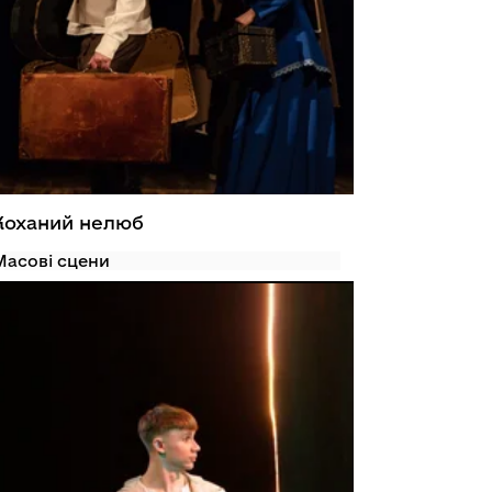
Коханий нелюб
Масові сцени