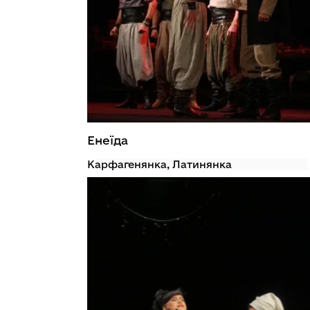
Енеїда
Карфагенянка, Латинянка