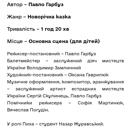
Автор –
Павло Гарбуз
Жанр –
Новорічна казка
Тривалість –
1 год 20 хв
Місце –
Основна сцена (для дітей)
Режисер-постановник
– Павло Гарбуз
Балетмейстер
– заслужений діяч мистецтв
України Володимир Замлинний
Художник-постановник
– Оксана Гаврилюк
Музичне оформлення, композитор, аранжування
– заслужений артист естрадних мистецтв
України Сергій Скулинець, Павло Гарбуз
Помічники режисера
– Софія Мартинюк,
Вячеслав Погудін.
У ролі Пиха
– студент Назар Журавський.