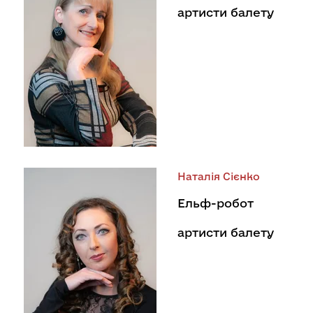
артисти балету
Наталія Сієнко
Ельф-робот
артисти балету