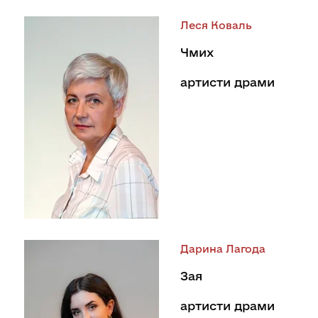
Леся Коваль
Чмих
артисти драми
Дарина Лагода
Зая
артисти драми