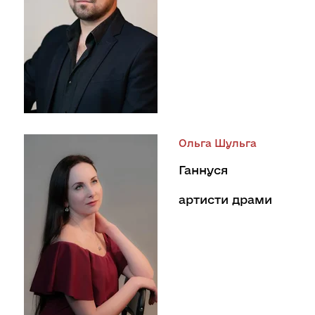
Ольга Шульга
Ганнуся
артисти драми