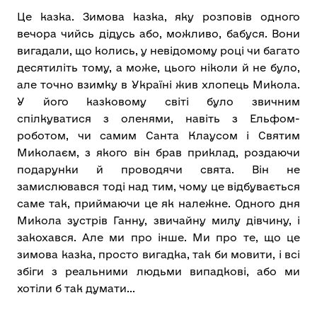
Це казка. Зимова казка, яку розповів одного
вечора чийсь дідусь або, можливо, бабуся. Вони
вигадали, що колись, у невідомому році чи багато
десятиліть тому, а може, цього ніколи й не було,
але точно взимку в Україні жив хлопець Микола.
У його казковому світі було звичним
спілкуватися з оленями, навіть з Ельфом-
роботом, чи самим Санта Клаусом і Святим
Миколаєм, з якого він брав приклад, роздаючи
подарунки й проводячи свята. Він не
замислювався тоді над тим, чому це відбувається
саме так, приймаючи це як належне. Одного дня
Микола зустрів Ганну, звичайну милу дівчину, і
закохався. Але ми про інше. Ми про те, що це
зимова казка, просто вигадка, так би мовити, і всі
збіги з реальними людьми випадкові, або ми
хотіли б так думати...