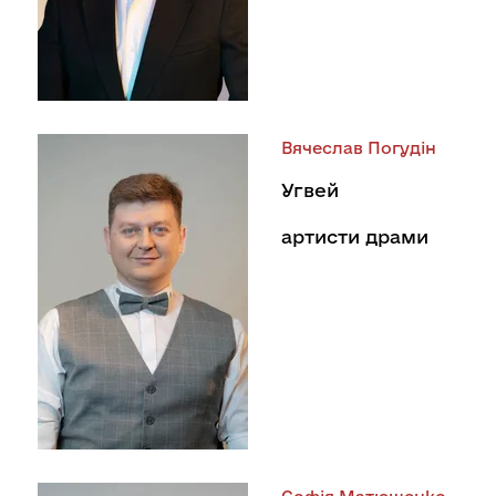
Вячеслав Погудін
Угвей
артисти драми