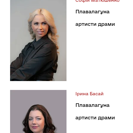
Софія Матюшенко
Плавалагуна
артисти драми
Ірина Басай
Плавалагуна
артисти драми