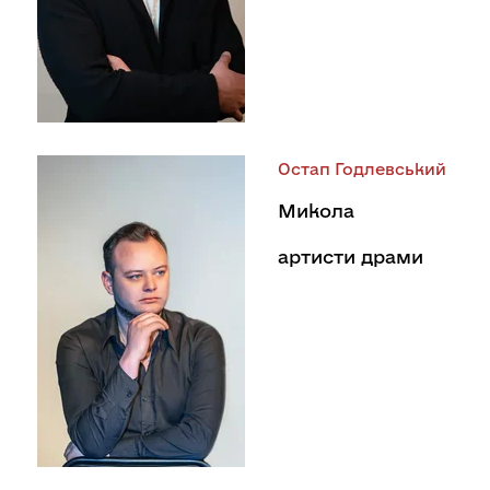
Остап Годлевський
Микола
артисти драми