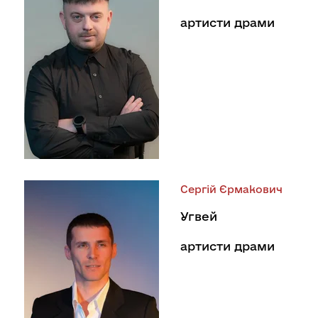
артисти драми
Сергій Єрмакович
Угвей
артисти драми