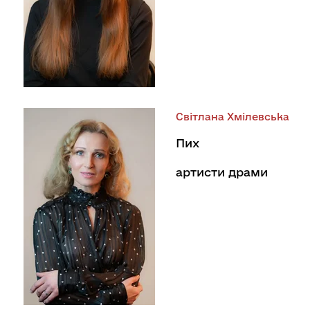
Світлана Хмілевська
Пих
артисти драми