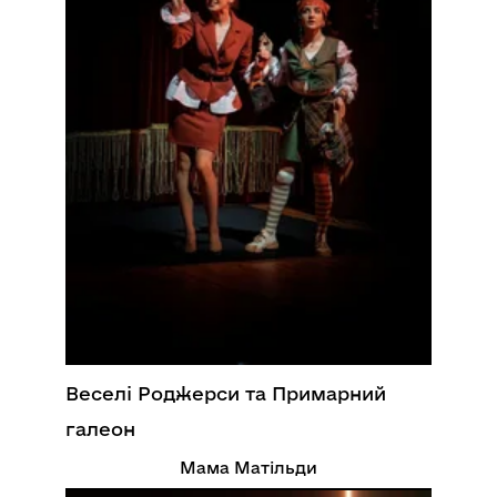
Веселі Роджерси та Примарний
галеон
Мама Матільди