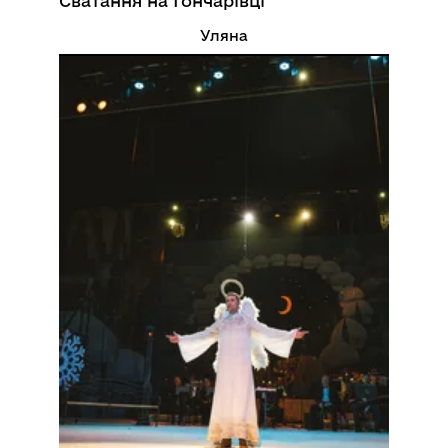
Сватання на Гончарівці
Уляна