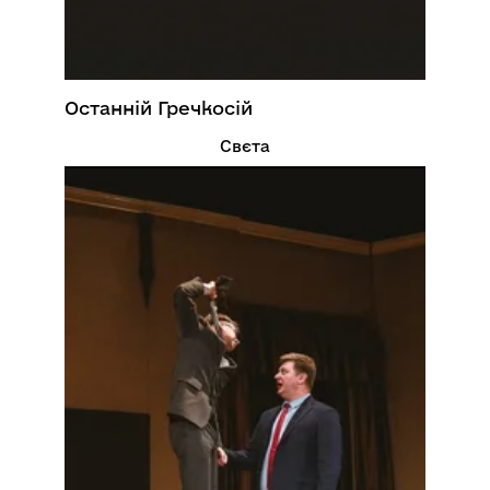
Останній Гречкосій
Свєта