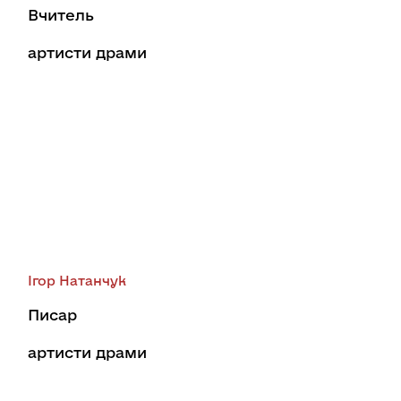
Вчитель
артисти драми
Ігор Натанчук
Писар
артисти драми