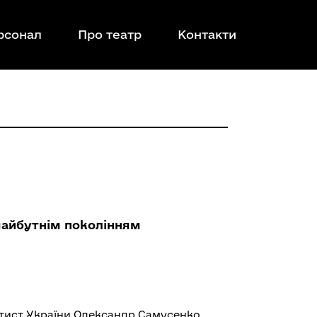
рсонал
Про театр
Контакти
майбутнім поколінням
тист України Олександр Самусенко