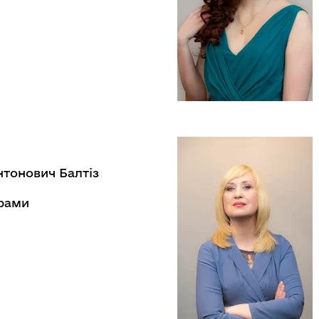
нтонович Балтіз
драми