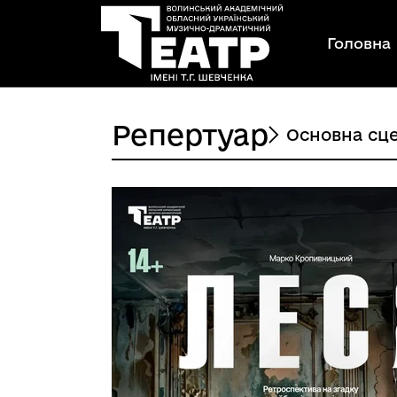
Головна
Репертуар
Основна сц