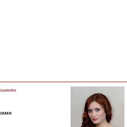
юшенко
драми