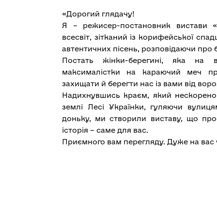
«Дорогий глядачу!
Я
–
режисер-постановник вистави «
всесвіт, зітканий із корифейської спа
автентичних пісень, розповідаючи про 
Постать жінки-берегині, яка на
максималістки на караючий меч пр
захищати й берегти нас із вами від вор
Надихнувшись краєм, який нескорено
землі Лесі Українки, гуляючи вулиц
доньку, ми створили виставу, що пр
історія
–
саме для вас.
Приємного вам перегляду. Дуже на вас 