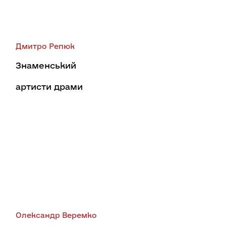
Дмитро Репюк
Знаменський
артисти драми
Олександр Веремко