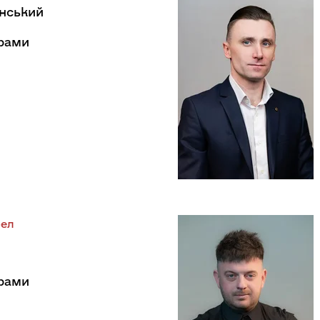
нський
драми
рел
драми