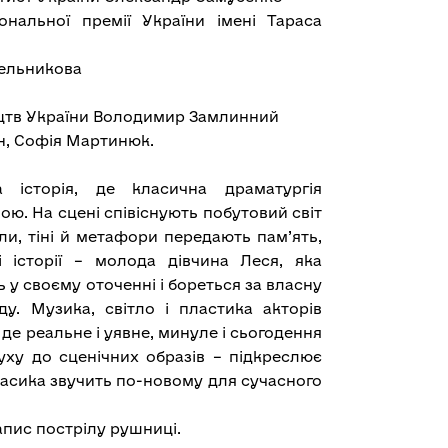
ональної премії України імені Тараса
бельникова
ецтв України Володимир Замлинний
н, Софія Мартинюк.
 історія, де класична драматургія
ю. На сцені співіснують побутовий світ
ли, тіні й метафори передають пам’ять,
і історії – молода дівчина Леся, яка
у своєму оточенні і бореться за власну
ду. Музика, світло і пластика акторів
де реальне і уявне, минуле і сьогодення
уху до сценічних образів – підкреслює
класика звучить по-новому для сучасного
апис пострілу рушниці.