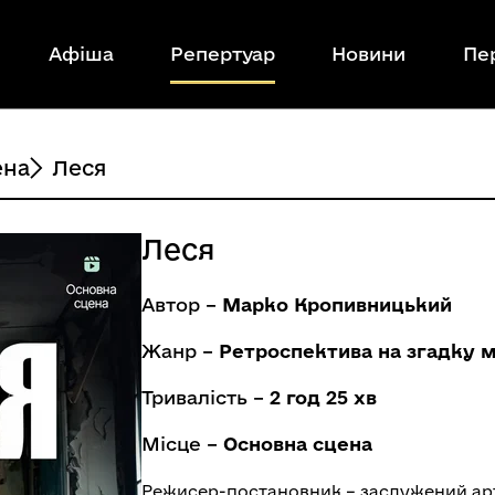
Афіша
Репертуар
Новини
Пе
ена
Леся
Леся
Автор –
Марко Кропивницький
Жанр –
Ретроспектива на згадку 
Тривалість –
2 год 25 хв
Місце –
Основна сцена
Режисер-постановник – заслужений ар