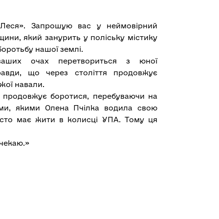
Леся». Запрошую вас у неймовірний
дщини, який занурить у поліську містику
боротьбу нашої землі.
 ваших очах перетвориться з юної
авди, що через століття продовжує
ожої навали.
 продовжує боротися, перебуваючи на
ями, якими Олена Пчілка водила свою
осто має жити в колисці УПА. Тому ця
чекаю.»