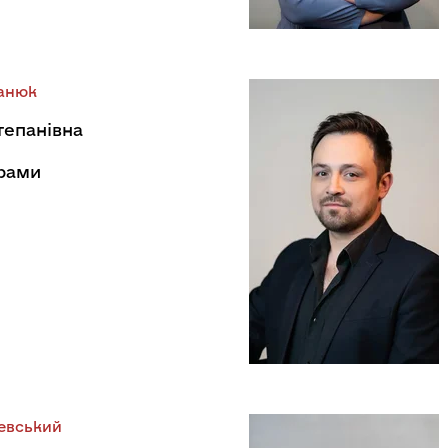
манюк
тепанівна
драми
евський