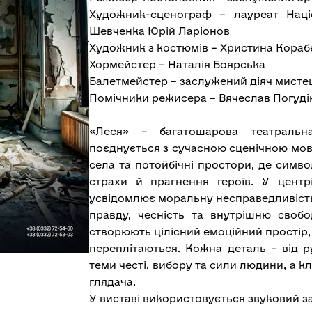
Художник-сценограф – лауреат
Наці
Шевченка Юрій Ларіонов
Художник з костюмів – Христина Кора
Хормейстер – Наталія Боярська
Балетмейстер – заслужений діяч мист
Помічники режисера – Вячеслав Погуді
«Леся» – багатошарова театральна
поєднується з сучасною сценічною мово
села та потойбічні простори, де симво
страхи й прагнення героїв. У центр
усвідомлює моральну несправедливість 
правду, чесність та внутрішню свобо
створюють цілісний емоційний простір, 
переплітаються. Кожна деталь – від р
теми честі, вибору та сили людини, а 
глядача.
У виставі використовується звуковий з