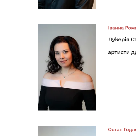
Іванна Ро
Лукерія С
артисти 
Остап Годл