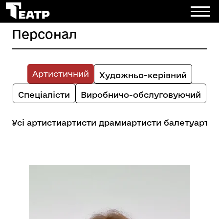
Персонал
Артистичний
Художньо-керівний
Спеціалісти
Виробничо-обслуговуючий
Усі артисти
артисти драми
артисти балету
артис