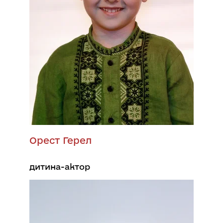
Орест Герел
дитина-актор