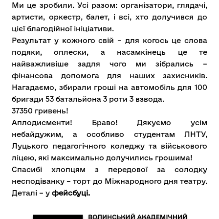
Ми це зробили. Усі разом: організатори, глядачі,
артисти, оркестр, балет, і всі, хто долучився до
цієї благодійної ініціативи.
Результат у кожного свій – для когось це слова
подяки, оплески, а насамкінець це те
найважливіше задля чого ми зібрались –
фінансова допомога для наших захисників.
Нагадаємо, збирали гроші на автомобіль для
100
бригади 53 батальйона 3 роти 3 взвода.
37350 гривень!
Аплодисменти! Браво! Дякуємо усім
небайдужим, а особливо студентам ЛНТУ,
Луцького педагогічного коледжу та військового
ліцею, які максимально долучились грошима!
Спасибі хлопцям з передової за солодку
несподіванку – торт до Міжнародного дня театру.
Деталі
–
у
фейсбуці.