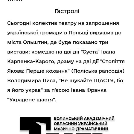
Гастролі
Сьогодні колектив театру на запрошення
української громади в Польщі вирушив до
міста Ольштин, де буде показано три
вистави: комедію на дві дії "Суєта" Івана
Карпенка-Карого, драму на дві дії "Століття
Якова: Перше кохання" (Поліська рапсодія)
Володимира Лиса, "Не шукайте ЩАСТЯ, бо
я його украв" за п'єсою Івана Франка
"Украдене щастя".