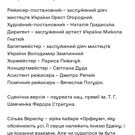
Режисер-постановник – заслужений діяч
мистецтв України Орест Огородник
Художник-постановник – Наталія Градиська
Диригент – заслужений артист України Микола
Гнатюк
Балетмейстер – заслужений діяч мистецтв
України Володимир Замлинний
Хормейстер – Лариса Пивачук
Концертмейстер – Світлана Дуда
Асистент режисера – Дмитро Репюк
Помічник режисера – Вячеслав Погудін.
Сценічна версія – лауреата нац. премії ім. Т. Г.
Шевченка Федора Стригуна.
Сільва Вереску – зірка кабаре «Орфеум», яку
обожнюють усі. Її серце належить князю Едвіну, і
це кохання взаємне. Але чи судилося їм бути