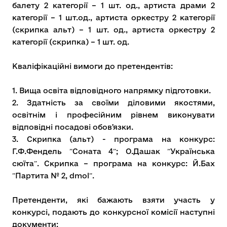
балету 2 категорії – 1 шт. од., артиста драми 2
категорії – 1 шт.од., артиста оркестру 2 категорії
(скрипка альт) – 1 шт. од., артиста оркестру 2
категорії (скрипка) – 1 шт. од.
Кваліфікаційні вимоги до претендентів:
1. Вища освіта відповідного напрямку підготовки.
2. Здатність за своїми діловими якостями,
освітнім і професійним рівнем виконувати
відповідні посадові обовʼязки.
3. Скрипка (альт) - програма на конкурс:
Г.Ф.Фендель ˮСоната 4ˮ; О.Дашак ˮУкраїнська
сюїтаˮ. Скрипка – програма на конкурс: Й.Бах
ˮПартита № 2, dmolˮ.
Претенденти, які бажають взяти участь у
конкурсі, подають до конкурсної комісії наступні
документи: