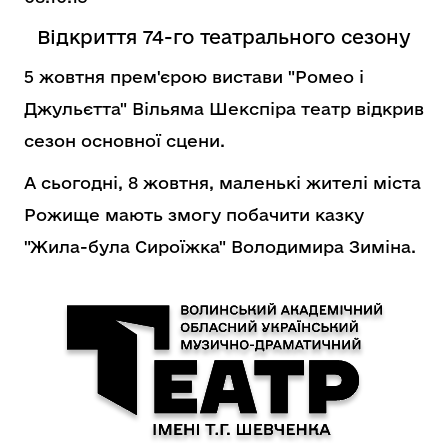
Відкриття 74-го театрального сезону
5 жовтня прем'єрою вистави "Ромео і
Джульєтта" Вільяма Шекспіра театр відкрив
сезон основної сцени.
А сьогодні, 8 жовтня, маленькі жителі міста
Рожище мають змогу побачити казку
"Жила-була Сироїжка" Володимира Зиміна.