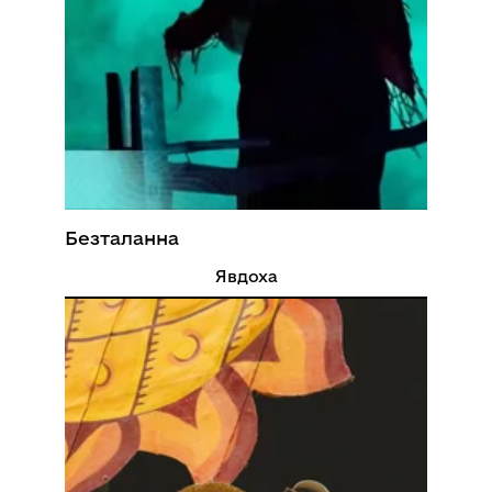
Безталанна
Явдоха