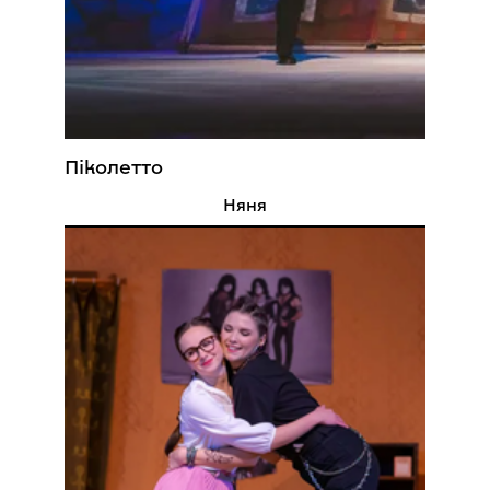
Піколетто
Няня