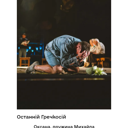
Останній Гречкосій
Оксана, дружина Михайла