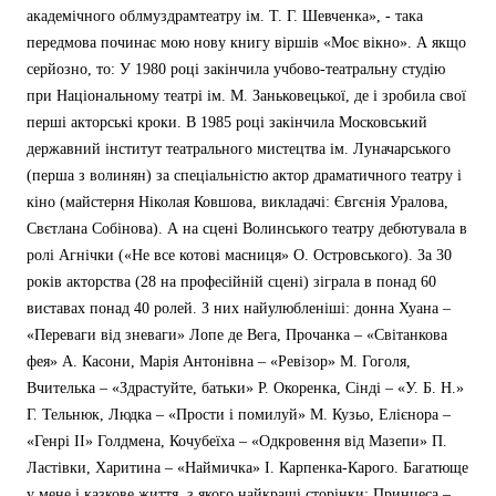
академічного облмуздрамтеатру ім. Т. Г. Шевченка», - така
передмова починає мою нову книгу віршів «Моє вікно». А якщо
серйозно, то: У 1980 році закінчила учбово-театральну студію
при Національному театрі ім. М. Заньковецької, де і зробила свої
перші акторські кроки. В 1985 році закінчила Московський
державний інститут театрального мистецтва ім. Луначарського
(перша з волинян) за спеціальністю актор драматичного театру і
кіно (майстерня Ніколая Ковшова, викладачі: Євгєнія Уралова,
Свєтлана Собінова). А на сцені Волинського театру дебютувала в
ролі Агнічки («Не все котові масниця» О. Островського). За 30
років акторства (28 на професійній сцені) зіграла в понад 60
виставах понад 40 ролей. З них найулюбленіші: донна Хуана –
«Переваги від зневаги» Лопе де Вега, Прочанка – «Світанкова
фея» А. Касони, Марія Антонівна – «Ревізор» М. Гоголя,
Вчителька – «Здрастуйте, батьки» Р. Окоренка, Сінді – «У. Б. Н.»
Г. Тельнюк, Людка – «Прости і помилуй» М. Кузьо, Елієнора –
«Генрі ІІ» Голдмена, Кочубеїха – «Одкровення від Мазепи» П.
Ластівки, Харитина – «Наймичка» І. Карпенка-Карого. Багатюще
у мене і казкове життя, з якого найкращі сторінки: Принцеса –