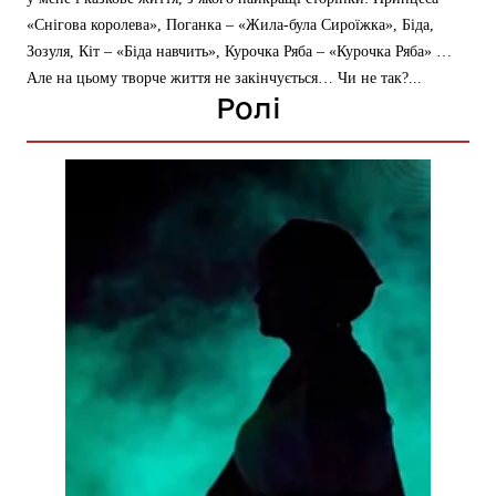
«Снігова королева», Поганка – «Жила-була Сироїжка», Біда,
Зозуля, Кіт – «Біда навчить», Курочка Ряба – «Курочка Ряба» …
Але на цьому творче життя не закінчується… Чи не так?...
Ролі