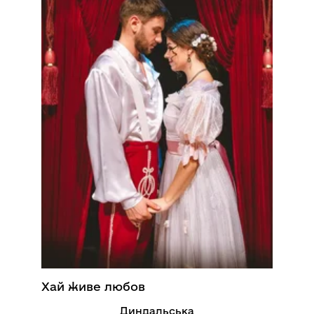
Хай живе любов
Диндальська