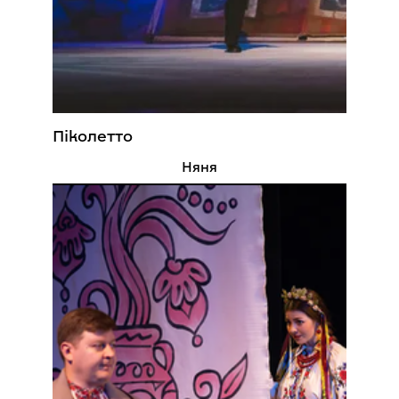
Піколетто
Няня