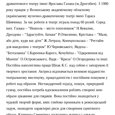
драматичного театру імені Ярослава Галана (м.Дрогобич). З 1980
року працює у Волинському академічному обласному
українському музично-драматичному театрі імені Тараса
Шевченка. За час роботи в театрі зіграла понад 60 ролей. Серед
них: Галька – “Неаполь – місто попелюшок” Н.Ковалик,
Дроздова – “Здрастуйте, батьки” Р.Отколенко, Крістіана – “Маля,
або діти, куди вас діти” Ж.Летраза, Конецпольська – “Регтайм
для мандоліни з театром” Ю.Чернявського, Явдоха -
"Безталанна" І.Карпенка-Карого, Кочубеїха - "Одкровення від
Мазепи" О.Островськкого, Надя - "Криза" О.Огородника та інші.
Постійна наполеглива праця Шпак К.С. над собою є запорукою її
творчого зростання. Актриса відзначається великою відданістю
театральному мистецтву, працездатністю і постійним пошуком у
роботі над образом. Нестандартний підхід, пошук, природний
гумор, постійна потреба вдосконалення роблять створені нею
образи цікавими для глядачів. Вона постійно знаходиться у
чудовій творчій формі, вміє глибоко проникати в режисерський
задум, знаходити характерні риси для створення сценічного
образу. Катерина Семенівна досвідчена актриса і завжди