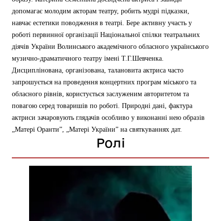
допомагає молодим акторам театру, робить мудрі підказки,
навчає естетики поводження в театрі. Бере активну участь у
роботі первинної організації Національної спілки театральних
діячів України Волинського академічного обласного українського
музично-драматичного театру імені Т.Г.Шевченка.
Дисциплінована, організована, талановита актриса часто
запрошується на проведення концертних програм міського та
обласного рівнів, користується заслуженим авторитетом та
повагою серед товаришів по роботі. Природні дані, фактура
актриси зачаровують глядачів особливо у виконанні нею образів
„Матері Оранти”, „Матері України” на святкуваннях дат.
Ролі