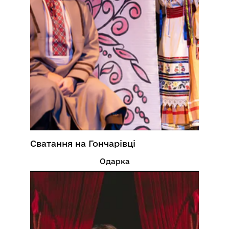
Сватання на Гончарівці
Одарка