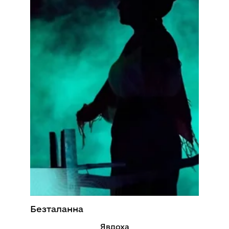
Безталанна
Явдоха